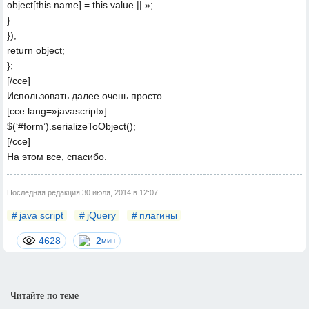
object[this.name] = this.value || »;
}
});
return object;
};
[/cce]
Использовать далее очень просто.
[cce lang=»javascript»]
$(‘#form’).serializeToObject();
[/cce]
На этом все, спасибо.
Последняя редакция 30 июля, 2014 в 12:07
java script
jQuery
плагины
4628
2
мин
Читайте по теме