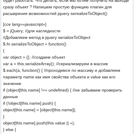
будет работать. Что делать, если мы хотим получить на выходе
сразу объект ?
Напишем простую функцию плагин для
расширения возможностей jquery
serealizeToObject()
[cce lang=»javascript»]
$ = jQuery; //для наглядности
//Добавляем метод в jquery serializeToObject
$.fn.serializeToObject = function()
{
var object = {}; //создаем объект
var a = this.serializeArray(); //сериализируем в массив
$.each(a, function() { //проходимся по массиву и добавляем
параметр name как имя свойства объекта и value как его
значение
if (object[this.name] !== undefined) { //не забываем проверить
данные
if (!object[this.name].push) {
object[this.name] = [object[this.name]];
}
object[this.name].push(this.value || »);
} else {