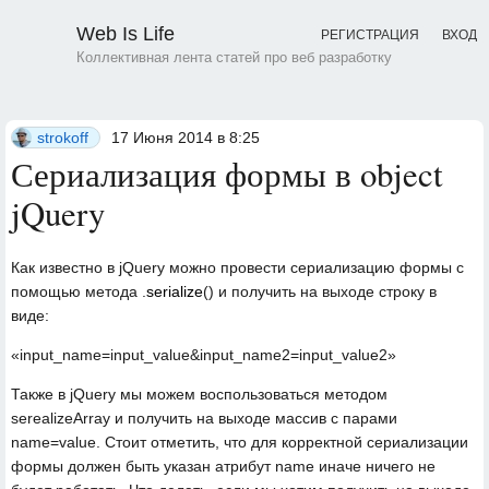
Web Is Life
РЕГИСТРАЦИЯ
ВХОД
Коллективная лента статей про веб разработку
strokoff
17 Июня 2014 в 8:25
Сериализация формы в object
jQuery
Как известно в
jQuery
можно провести сериализацию формы с
помощью метода
.
serialize
()
и получить на выходе строку в
виде:
«input_name=input_value&input_name2=input_value2»
Также в
jQuery
мы можем воспользоваться методом
serealizeArray и получить на выходе массив с парами
name=value
. Стоит отметить, что для корректной сериализации
формы должен быть указан атрибут name иначе ничего не