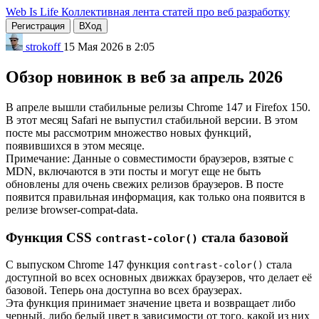
Web Is Life
Коллективная лента статей про веб разработку
Регистрация
ВХод
strokoff
15 Мая 2026 в 2:05
Обзор новинок в веб за апрель 2026
В апреле вышли стабильные релизы Chrome 147 и Firefox 150.
В этот месяц Safari не выпустил стабильной версии. В этом
посте мы рассмотрим множество новых функций,
появившихся в этом месяце.
Примечание: Данные о совместимости браузеров, взятые с
MDN, включаются в эти посты и могут еще не быть
обновлены для очень свежих релизов браузеров. В посте
появится правильная информация, как только она появится в
релизе browser-compat-data.
Функция CSS
стала базовой
contrast-color()
С выпуском Chrome 147 функция
стала
contrast-color()
доступной во всех основных движках браузеров, что делает её
базовой. Теперь она доступна во всех браузерах.
Эта функция принимает значение цвета и возвращает либо
черный, либо белый цвет в зависимости от того, какой из них