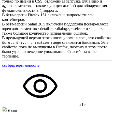
только по имени в CSS, отложенная загрузка для видео и
аудио элементов, а также функция at-rule() для обнаружения
функциональности в @supports.
В бета-версии Firefox 151 включены запросы стилей
контейнеров.
В бета-версии Safari 26.5 включена поддержка псевдо-класса
:open для элементов <details>, <dialog>, <select> и <input>, а
также большое количество исправлений ошибок.
В предыдущей версии этого поста упоминалось, что свойства
становятся базовыми. Эти
Scroll-driven animation range
свойства пока не выпущены в Firefox, поэтому в этом посте
было удалено неверное упоминание. Спасибо за ваше
терпение.
css
браузеры
новости
219
6
мин