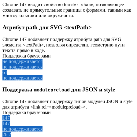
Chrome 147 вводит свойство
, позволяющее
border-shape
создавать не прямоугольные границы с формами, такими как
многоугольники или окружности.
Атрибут path для SVG <textPath>
Chrome 147 добавляет поддержку атрибута path для SVG-
элемента <textPath>, позволяя определять геометрию пути
текста прямо в коде.
Поддержка браузерами
не поддерживается
не поддерживается
61
не поддерживается
Поддержка
для JSON и style
modulepreload
Chrome 147 добавляет поддержку типов модулей JSON и style
для атрибута <link rel=»modulepreload»>.
Поддержка браузерами
147
147
не поддерживается
26.2