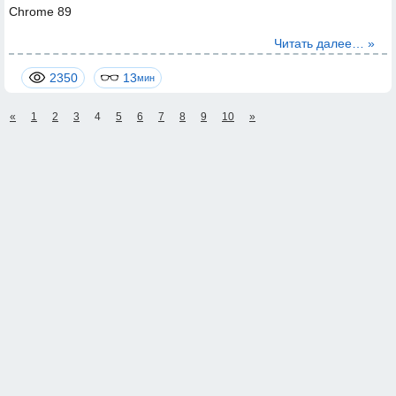
Chrome 89
Читать далее… »
2350
13
мин
«
1
2
3
4
5
6
7
8
9
10
»