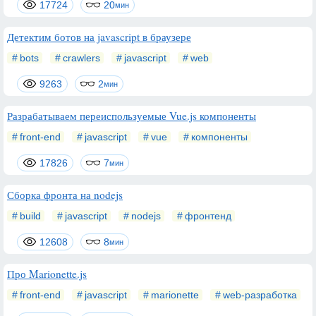
17724
20
мин
Детектим ботов на javascript в браузере
bots
crawlers
javascript
web
9263
2
мин
Разрабатываем переиспользуемые Vue.js компоненты
front-end
javascript
vue
компоненты
17826
7
мин
Сборка фронта на nodejs
build
javascript
nodejs
фронтенд
12608
8
мин
Про Marionette.js
front-end
javascript
marionette
web-разработка