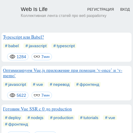
Web Is Life
РЕГИСТРАЦИЯ
ВХОД
Коллективная лента статей про веб разработку
Typescript или Babel?
babel
javascript
typescript
1284
7
мин
Оптимизируем Vue.js приложение при помощи ‘v-once’ и ‘v-
memo’
javascript
vue
перевод
фронтенд
5622
7
мин
Готовим Vue SSR c 0 до production
deploy
nodejs
production
tutorials
vue
фронтенд