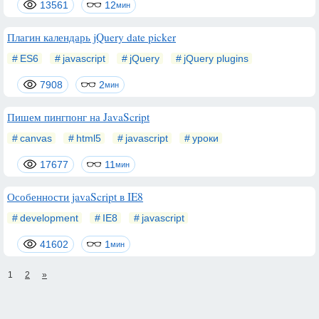
13561
12
мин
Плагин календарь jQuery date picker
ES6
javascript
jQuery
jQuery plugins
7908
2
мин
Пишем пингпонг на JavaScript
canvas
html5
javascript
уроки
17677
11
мин
Особенности javaScript в IE8
development
IE8
javascript
41602
1
мин
1
2
»